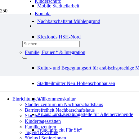
Kinderschutz
Mobile Stadtteilarbeit
Kontakt
Nachbarschaftsrat Mühlengrund
« Alle Veranstaltungen
Kiezfonds HSH-Nord
«
POP-UP Sommerbibliothek
Familie, Frauen* & Integration
Repair-Café
»
Diese Veranstaltung hat bereits stattgefunden.
Kultur- und Begegnungsort für arabischsprachige 
Computerhilfe für Senior*innen
Stadtteilmütter Neu-Hohenschönhausen
Einrichtungen
Willkommenskultur
Stadtteilzentrum im Nachbarschaftshaus
Barrierefreiheit Nachbarschaftshaus
Anlauf- und Beratungsstelle für Alleinerziehende
Stadtteilzentrum Welsekiosk
Kindertagesstätten
Familienzentren
Frauenprojekt Für Sie*
Jugend & Schule
50plus | Senior:innen