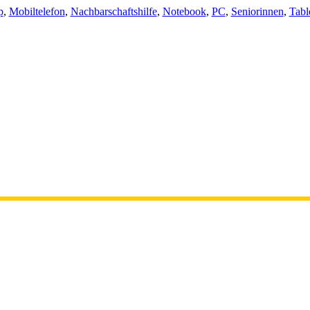
p
,
Mobiltelefon
,
Nachbarschaftshilfe
,
Notebook
,
PC
,
Seniorinnen
,
Tabl