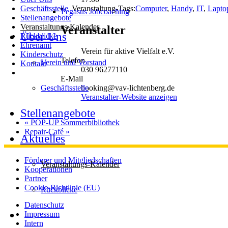
Veranstaltung-Tags:
Computer
,
Handy
,
IT
,
Lapto
Geschäftsstelle
Pegasus Jobcoaching
Stellenangebote
Veranstaltungs-Kalender
Veranstalter
Über Uns
Rückblicke
Ehrenamt
Verein für aktive Vielfalt e.V.
Kinderschutz
Telefon
Verein und Vorstand
Kontakt
030 96277110
E-Mail
Geschäftsstelle
booking@vav-lichtenberg.de
Veranstalter-Website anzeigen
Stellenangebote
«
POP-UP Sommerbibliothek
Repair-Café
»
Aktuelles
Förderer und Mitgliedschaften
Veranstaltungs-Kalender
Kooperationen
Partner
Cookie-Richtlinie (EU)
Rückblicke
Datenschutz
Impressum
Intern