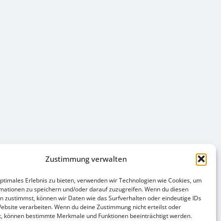
Ver
Veranst
Suche
Liste
Ans
Suche
Nav
und
Nächste
Ansicht
Veranst
Navigat
Zustimmung verwalten
optimales Erlebnis zu bieten, verwenden wir Technologien wie Cookies, um
mationen zu speichern und/oder darauf zuzugreifen. Wenn du diesen
n zustimmst, können wir Daten wie das Surfverhalten oder eindeutige IDs
Website verarbeiten. Wenn du deine Zustimmung nicht erteilst oder
t, können bestimmte Merkmale und Funktionen beeinträchtigt werden.