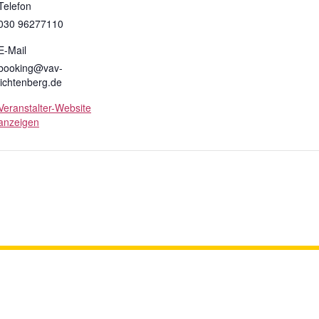
Telefon
030 96277110
E-Mail
booking@vav-
lichtenberg.de
Veranstalter-Website
anzeigen