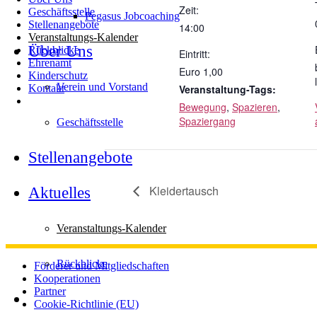
Zeit:
Geschäftsstelle
Pegasus Jobcoaching
Stellenangebote
14:00
Veranstaltungs-Kalender
Über Uns
Rückblicke
Eintritt:
Ehrenamt
Euro 1,00
Kinderschutz
Verein und Vorstand
Veranstaltung-Tags:
Kontakt
Bewegung
,
Spazieren
,
Spaziergang
Geschäftsstelle
Stellenangebote
Kleidertausch
Aktuelles
Veranstaltungs-Kalender
Rückblicke
Förderer und Mitgliedschaften
Kooperationen
Partner
Cookie-Richtlinie (EU)