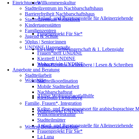
Einrichtungen
Willkommenskultur
Stadtteilzentrum im Nachbarschaftshaus
Barrierefreiheit Nachbarschaftshaus
Anlauf- und Beratungsstelle für Alleinerziehende
Stadtteilzentrum Welsekiosk
Kindertagesstätten
Familienzentren
Frauenprojekt Für Sie*
Jugend & Schule
50plus | Senior:innen
UNDINE Hagenstraße
La Luna | Schwangerschaft & 1. Lebensjahr
Frauen*treff UNDINE
Kieztreff UNDINE
Wohnprojekt UNDINE
Alpha-Bündnis Lichtenberg | Lesen & Schreiben
Angebote und Beratung
Stadtteilarbeit
Wohnhilfe
Stadtteilkoordination
Mobile Stadtteilarbeit
Nachbarschaftsrat
Aktive Wohnungsnotfallhilfe
Kiezfonds Lichtenberg
Familie, Frauen*, Integration
Kultur- und Begegnungsort für arabischsprachige 
Wohnprojekt UNDINE
Willkommenskultur
Stadtteilmütter
Anlauf- und Beratungsstelle für Alleinerziehende
Weitere Beratungsangebote
Frauenprojekt Für Sie*
La Luna