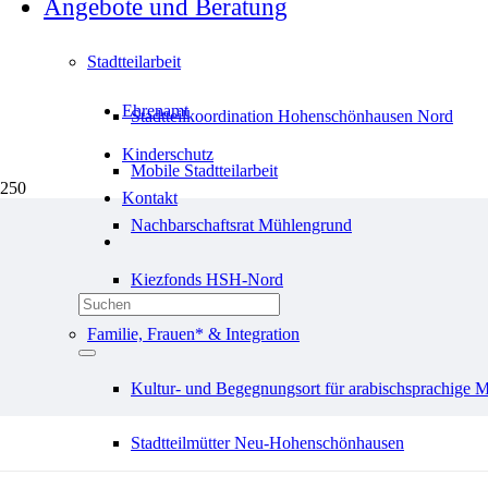
Angebote und Beratung
Stadtteilarbeit
Ehrenamt
Stadtteilkoordination Hohenschönhausen Nord
Kinderschutz
Mobile Stadtteilarbeit
Kontakt
Nachbarschaftsrat Mühlengrund
« Alle Veranstaltungen
Kiezfonds HSH-Nord
Spielenachmit
Familie, Frauen* & Integration
Kultur- und Begegnungsort für arabischsprachige 
Stadtteilmütter Neu-Hohenschönhausen