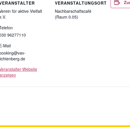
Zu
VERANSTALTER
VERANSTALTUNGSORT
Verein für aktive Vielfalt
Nachbarschaftscafé
e.V.
(Raum 0.05)
Telefon
030 96277110
E-Mail
booking@vav-
lichtenberg.de
Veranstalter-Website
anzeigen