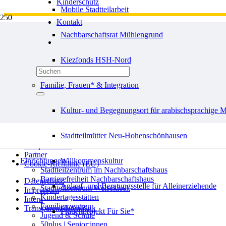
Kinderschutz
Mobile Stadtteilarbeit
Kontakt
Förderer und Mitgliedschaften
Nachbarschaftsrat Mühlengrund
Kooperationen
Partner
Cookie-Richtlinie (EU)
Kiezfonds HSH-Nord
Datenschutz
Impressum
Familie, Frauen* & Integration
Intern
Transparenzdatenbank
Kultur- und Begegnungsort für arabischsprachige 
Stadtteilmütter Neu-Hohenschönhausen
Förderer und Mitgliedschaften
Kooperationen
Partner
Einrichtungen
Willkommenskultur
Cookie-Richtlinie (EU)
Stadtteilzentrum im Nachbarschaftshaus
Barrierefreiheit Nachbarschaftshaus
Datenschutz
Anlauf- und Beratungsstelle für Alleinerziehende
Stadtteilzentrum Welsekiosk
Impressum
Kindertagesstätten
Intern
Familienzentren
Transparenzdatenbank
Frauenprojekt Für Sie*
Jugend & Schule
50plus | Senior:innen