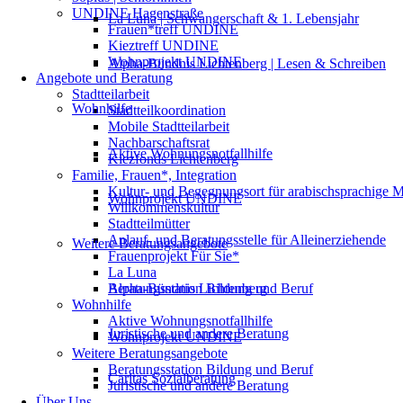
UNDINE Hagenstraße
La Luna | Schwangerschaft & 1. Lebensjahr
Frauen*treff UNDINE
Kieztreff UNDINE
Wohnprojekt UNDINE
Alpha-Bündnis Lichtenberg | Lesen & Schreiben
Angebote und Beratung
Stadtteilarbeit
Wohnhilfe
Stadtteilkoordination
Mobile Stadtteilarbeit
Nachbarschaftsrat
Aktive Wohnungsnotfallhilfe
Kiezfonds Lichtenberg
Familie, Frauen*, Integration
Kultur- und Begegnungsort für arabischsprachige 
Wohnprojekt UNDINE
Willkommenskultur
Stadtteilmütter
Anlauf- und Beratungsstelle für Alleinerziehende
Weitere Beratungsangebote
Frauenprojekt Für Sie*
La Luna
Beratungsstation Bildung und Beruf
Alpha-Bündnis Lichtenberg
Wohnhilfe
Aktive Wohnungsnotfallhilfe
Juristische und andere Beratung
Wohnprojekt UNDINE
Weitere Beratungsangebote
Beratungsstation Bildung und Beruf
Caritas Sozialberatung
Juristische und andere Beratung
Über Uns