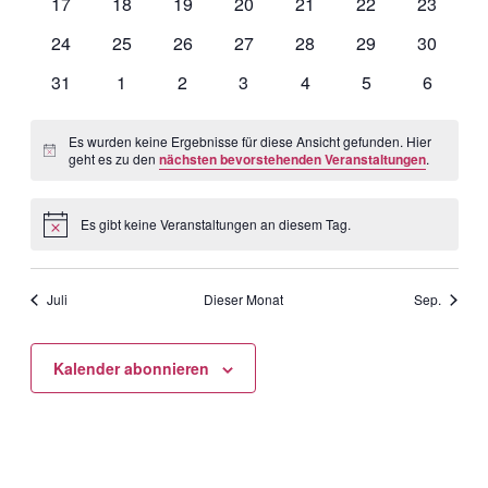
0
0
0
0
0
0
0
17
18
19
20
21
22
23
Veranstaltungen,
Veranstaltungen,
Veranstaltungen,
Veranstaltungen,
Veranstaltungen,
Veranstaltungen,
Veransta
0
0
0
0
0
0
0
24
25
26
27
28
29
30
Veranstaltungen,
Veranstaltungen,
Veranstaltungen,
Veranstaltungen,
Veranstaltungen,
Veranstaltungen,
Veransta
0
0
0
0
0
0
0
31
1
2
3
4
5
6
Veranstaltungen,
Veranstaltungen,
Veranstaltungen,
Veranstaltungen,
Veranstaltungen,
Veranstaltungen
Veransta
Es wurden keine Ergebnisse für diese Ansicht gefunden. Hier
geht es zu den
nächsten bevorstehenden Veranstaltungen
.
Es gibt keine Veranstaltungen an diesem Tag.
Juli
Dieser Monat
Sep.
Kalender abonnieren